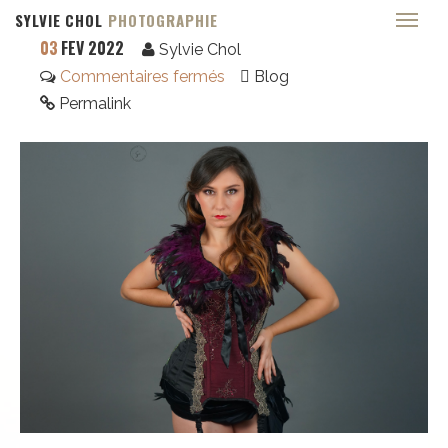
SYLVIE CHOL
PHOTOGRAPHIE
03
FÉV 2022
Sylvie Chol
Commentaires fermés
Blog
Permalink
Portraits Famille
Grossesse
Boudoir
Pin Up
Couples
Jour J
Photos Engagement